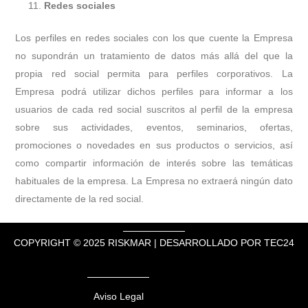
Redes sociales
Los perfiles en redes sociales con los que cuente la Empresa
no supondrán un tratamiento de datos más allá del que la
propia red social permita para perfiles corporativos. La
Empresa podrá utilizar dichos perfiles para informar a los
usuarios de cada red social suscritos al perfil de la empresa
sobre sus actividades, eventos, seminarios, ofertas,
promociones o novedades en sus productos o servicios, así
como compartir información de interés sobre las temáticas
habituales de la empresa. La Empresa no extraerá ningún dato
directamente de la red social.
COPYRIGHT © 2025 RISKMAR | DESARROLLADO POR
TEC24
Aviso Legal